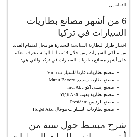
التفاصيل.
6 من أشهر مصانع بطاريات
السيارات في تركيا
اختيار طراز البطارية المناسبة للسيارة هو محل اهتمام العديد
من مالكي السيارات ومن خلال قائمتنا التالية سنتعرف معكم
على أشهر مصانع بطاريات السيارات في تركيا والتي هي:
مصنع بطاريات فارتا للسيارات Varta
مصنع بطارية سعيدة Mutlu Battery
مصنع إنشي أكو İnci Akü
مصنع بطارية يغيت Yiğit Akü
مصنع الرئيس President
مصنع بطاريات السيارات هوغال Hugel Akü
شرح مبسط حول ستة من
أشهر مصانع بطاريات السيارات