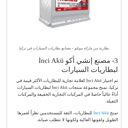
بطارية من ماركة موتلو – مصانع بطاريات السيارات في تركيا
3- مصنع إنشي أكو İnci Akü
لبطاريات السيارات
تم اختيار İnci Akü كعلامة تجارية للبطاريات الأكثر قيمة في
تركيا، تمنح مجموعة منتجات İnci Akü لبطاريات السيارات
أداءً عالياً خاصةً في المركبات التجارية الخفيفة والمركبات
الثقيلة.
تمنح
İnci Akü
للبطاريات، الثقة للمستخدمين نظراً لعمرها
الطويل ولقوتها العالية ولكونها لا تتطلب صيانة.