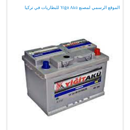
الموقع الرسمي لمصنع Yiğit Akü للبطاريات في تركيا