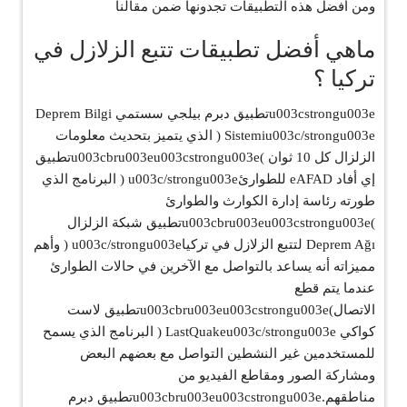
ومن أفضل هذه التطبيقات تجدونها ضمن مقالنا
ماهي أفضل تطبيقات تتبع الزلازل في
تركيا ؟
u003cstrongu003eتطبيق دبرم بيلجي سستمي Deprem Bilgi
Sistemiu003c/strongu003e ( الذي يتميز بتحديث معلومات
الزلزال كل 10 ثوان )u003cbru003eu003cstrongu003eتطبيق
إي أفاد eAFAD للطوارئu003c/strongu003e ( البرنامج الذي
طورته رئاسة إدارة الكوارث والطوارئ
)u003cbru003eu003cstrongu003eتطبيق شبكة الزلزال
Deprem Ağı لتتبع الزلازل في تركياu003c/strongu003e ( وأهم
مميزاته أنه يساعد بالتواصل مع الآخرين في حالات الطوارئ
عندما يتم قطع
الاتصال)u003cbru003eu003cstrongu003eتطبيق لاست
كواكي LastQuakeu003c/strongu003e ( البرنامج الذي يسمح
للمستخدمين غير النشطين التواصل مع بعضهم البعض
ومشاركة الصور ومقاطع الفيديو من
مناطقهم.u003cbru003eu003cstrongu003eتطبيق دبرم