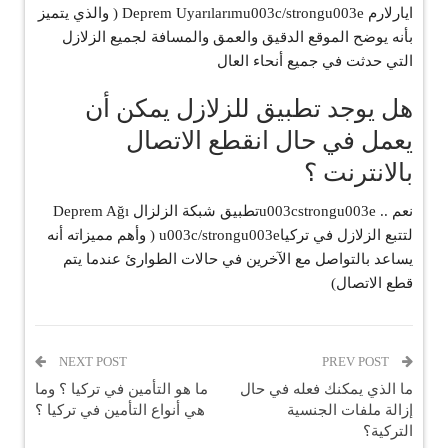
ايارلارم Deprem Uyarılarımu003c/strongu003e ( والذي يتميز
بأنه يوضح الموقع الدقيق والعمق والمسافة لجميع الزلازل
التي حدثت في جميع أنحاء العال
هل يوجد تطبيق للزلازل يمكن أن
يعمل في حال انقطع الاتصال
بالانترنت ؟
نعم .. u003cstrongu003eتطبيق شبكة الزلزال Deprem Ağı
لتتبع الزلازل في تركياu003c/strongu003e ( وأهم مميزاته أنه
يساعد بالتواصل مع الآخرين في حالات الطوارئ عندما يتم
قطع الاتصال)
NEXT POST
PREV POST
ما الذي يمكنك فعله في حال
ما هو التأمين في تركيا ؟ وما
إزالة ملفات الجنسية
هي أنواع التأمين في تركيا ؟
التركية؟