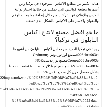
هناك الكثير من مطابع الأكياس الموجودة في تركيا ومن
أشهرها مطبعة كواليتي التي يمكنك من خلالها اختيار نوعية
الكيس والإعلان عن شركتك من خلال إضافة معلومات الرقم
والعنوان والاسم على الأكياس بالشكل الذي تفضله.
ما هو افضل مصنع لانتاج اكياس
النايلون في تركيا؟
يوجد في تركيا العديد من معامل أكياس النايلون من أشهرها
:u003cbru003eمصنع اوزدورموش Özdurmuş
Groupu003cbru003eمصنع نور بلاستNOR
PLASTu003cbru003eمصنع اورتاكلار ortaklar plastik …تحدثنا
بشكل مفصل حول كل مصنع ضمن u003ca
022https://turk.wiki/%d9%85%d8%b5%d8%a7%d9%86%d8%b9-
%d8%a3%d9%83%d9%8a%d8%a7%d8%b3-
7%d9%84%d9%86%d8%a7%d9%8a%d9%84%d9%88%d9%86-
%d9%81%d9%8a-
%d8%aa%d8%b1%d9%83%d9%8a%d8%a7/u0022 data-
type=u0022postu0022 data-