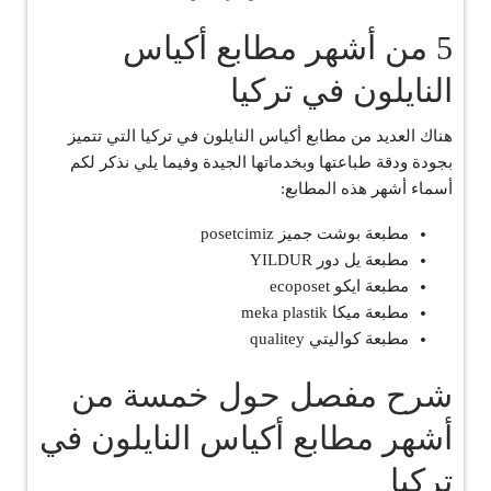
5 من أشهر مطابع أكياس
النايلون في تركيا
هناك العديد من مطابع أكياس النايلون في تركيا التي تتميز
بجودة ودقة طباعتها وبخدماتها الجيدة وفيما يلي نذكر لكم
أسماء أشهر هذه المطابع:
مطبعة بوشت جميز posetcimiz
مطبعة يل دور YILDUR
مطبعة ايكو ecoposet
مطبعة ميكا meka plastik
مطبعة كواليتي qualitey
شرح مفصل حول خمسة من
أشهر مطابع أكياس النايلون في
تركيا