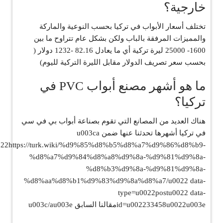
خارجية؟
تختلف أسعار الأبواب في تركيا بحسب النوعية والماركة
والمميزات المرفقة بالباب ولكن بشكل عام تتراوح ما بين
1600- 25000 ليرة تركية أي ما يعادل 82.16 -1232 دولار (
بحسب سعر تصريف الدولار مقابل الليرة التركية لليوم)
ما هو أشهر مصنع أبواب PVC في
تركيا؟
هناك العديد من المصانع التي تقوم بصناعة أبواب بي في سي
في تركيا أشهرها تحدثنا عنها ضمن u003ca
022https://turk.wiki/%d9%85%d8%b5%d8%a7%d9%86%d8%b9-
%d8%a7%d9%84%d8%a8%d9%8a-%d9%81%d9%8a-
%d8%b3%d9%8a-%d9%81%d9%8a-
%d8%aa%d8%b1%d9%83%d9%8a%d8%a7/u0022 data-
type=u0022postu0022 data-
id=u002233458u0022u003eمقالنا السابق u003c/au003e