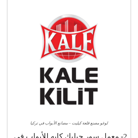
لوغو مصنع قلعة كيليت – مصانع الأبواب في تركيا
2- معمل سور جيليك كابه للأبواب في