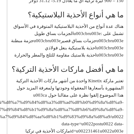
150 – 900 ليرة تركية أي ما يعادل 5.19- 31.12 دولار
ما هي أنواع الأحذية البلاستيكية؟
هناك عدة أنواع من الأحذية البلاستيكية المتوفرة في الأسواق
تشمل على :u003cbru003eالجزمات بساق طويل
u003cbru003eجزمات بساق قصيرu003cbru003eجزمة مبطنة
u003cbru003eاحذية بلاستيكية بنعل فولاذي
u003cbru003eاحذية بلاستيك مقاومة للثلج والمطر والحرارة
ما هي أفضل ماركات الأحذية التركية؟
تعتبر ماركة Kinetix واحدة من أشهر ماركات الأحذية التركية
المشهورة بأسعارها المعقولة وجودتها ولمعرفة المزيد حول
هذا الموضوع إلقوا نظرة على مقالنا حول u003ca
rk.wiki/%d8%a7%d9%84%d8%a3%d8%ad%d8%b0%d9%8a%d8%a9-
7%d9%84%d8%b1%d9%8a%d8%a7%d8%b6%d9%8a%d8%a9-
%a7%d9%84%d8%aa%d8%b1%d9%83%d9%8a%d8%a9/u0022
data-type=u0022postu0022 data-
id=u002231461u0022u003eماركات الأحذية في تركيا