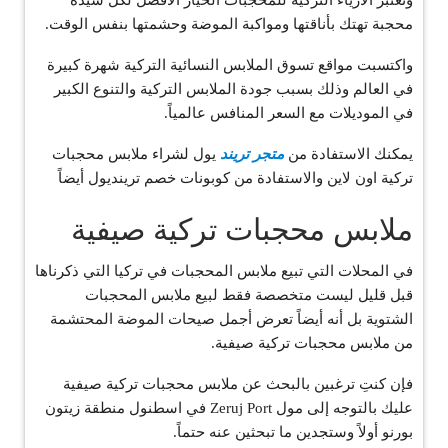
وتعتبر الأزياء التركية للمحجبات الخيار الأفضل لكل سيدة
محجبة تهتك بأناقتها ومواكبة الموضة وحشمتها بنفس الوقت.
واكتسبت مواقع تسوق الملابس النسائية التركية شهرة كبيرة
في العالم وذلك بسبب جودة الملابس التركية والتنوع الكبير
في الموديلات مع السعر المنافس عالمياً.
يمكنك الاستفادة من
متجر تريند
يول لشراء ملابس محجبات
تركية اون لاين والاستفادة من كوبونات خصم ترينديول أيضاً
ملابس محجبات تركية صيفية
في المحلات التي تبيع ملابس المحجبات في تركيا التي ذكرناها
قبل قليل ليست متخصصة فقط لبيع ملابس المحجبات
الشتوية بل أنه أيضاً تعرض أجمل صيحات الموضة المحتشمة
من ملابس محجبات تركية صيفية.
فإن كنتِ ترغبين بالبحث عن ملابس محجبات تركية صيفية
عليك بالتوجه إلى مول Zeruj Port في اسطنول منطقة زيتون
بورنو أولاً وستجدين ما تبحثين عنه حتماً.