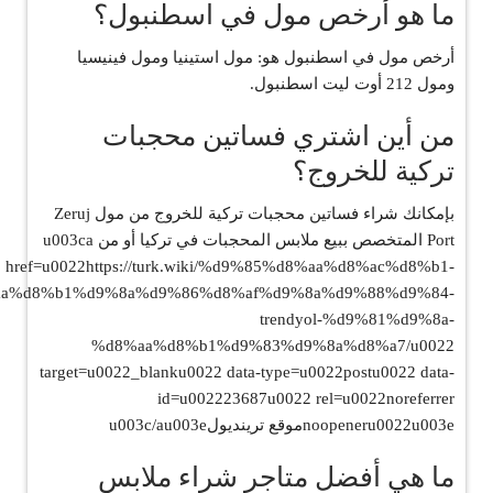
ما هو أرخص مول في اسطنبول؟
أرخص مول في اسطنبول هو: مول استينيا ومول فينيسيا
ومول 212 أوت ليت اسطنبول.
من أين اشتري فساتين محجبات
تركية للخروج؟
بإمكانك شراء فساتين محجبات تركية للخروج من مول Zeruj
Port المتخصص ببيع ملابس المحجبات في تركيا أو من u003ca
href=u0022https://turk.wiki/%d9%85%d8%aa%d8%ac%d8%b1-
a%d8%b1%d9%8a%d9%86%d8%af%d9%8a%d9%88%d9%84-
trendyol-%d9%81%d9%8a-
%d8%aa%d8%b1%d9%83%d9%8a%d8%a7/u0022
target=u0022_blanku0022 data-type=u0022postu0022 data-
id=u002223687u0022 rel=u0022noreferrer
noopeneru0022u003eموقع ترينديولu003c/au003e
ما هي أفضل متاجر شراء ملابس