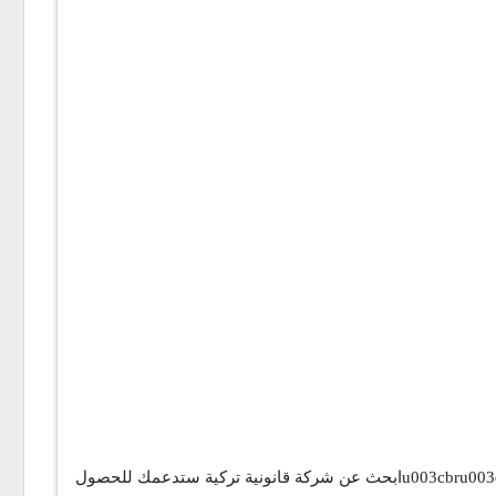
للحصول على ترخيص للعمل كمحامي في تركيا يجب أن تقوم بما يلي :u003cbru003eيجب أن تحصل أولاً على تصريح عمل وتصريح إقامة.u003cbru003eابحث عن شركة قانونية تركية ستدعمك للحصول