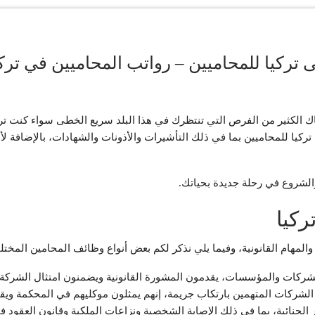
تركيا للمحاميين – رواتب المحاميين في تركي
ناك الكثير من الفرص التي تنتظرك في هذا البلد سريع الخطى سواء كنت 
ركيا للمحاميين بما في ذلك التأشيرات والأذونات والشهادات، بالإضافة لأ
والشروع في رحلة جديدة بحياتك.
ركيا
هام القانونية، وفيما يلي نذكر لكم بعض أنواع وظائف المحامين المختلفة
ات والمؤسسات، يقدمون المشورة القانونية ويضمنون امتثال الشركة لل
الشركات المتهمين بارتكاب جريمة، إنهم يمثلون موكليهم في المحكمة ويق
لجنائية، بما في ذلك الإصابة الشخصية ونزاعات الملكية وقانون العقود في