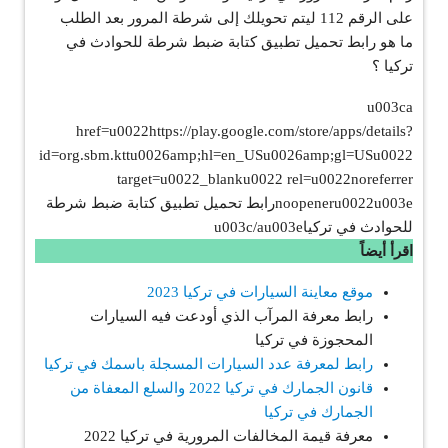
على الرقم 112 ليتم تحويلك إلى شرطة المرور بعد الطلب
ما هو رابط تحميل تطبيق كتابة ضبط شرطة للحوادث في
تركيا ؟
u003ca
href=u0022https://play.google.com/store/apps/details?
id=org.sbm.kttu0026amp;hl=en_USu0026amp;gl=USu0022
target=u0022_blanku0022 rel=u0022noreferrer
noopeneru0022u003eرابط تحميل تطبيق كتابة ضبط شرطة
للحوادث في تركياu003c/au003e
اقرأ أيضاً
موقع معاينة السيارات في تركيا 2023
رابط معرفة المرآب الذي أودعت فيه السيارات
المحجوزة في تركيا
رابط لمعرفة عدد السيارات المسجلة باسمك في تركيا
قانون الجمارك في تركيا 2022 والسلع المعفاة من
الجمارك في تركيا
معرفة قيمة المخالفات المرورية في تركيا 2022