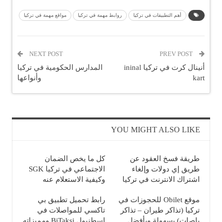
أهم التطبيقات في تركيا
روابط مهمة في تركيا
مواقع مهمة في تركيا
NEXT POST
PREV POST
أنينال كرت في تركيا ininal
المدارس الحكومية في تركيا
kart
وأنواعها
YOU MIGHT ALSO LIKE
طريقة فسخ العقود عن
كل ما يخص الضمان
طريق إي دولات وإلغاء
الاجتماعي في تركيا SGK
اشتراك الانترنت في تركيا
وكيفية الاستعلام عنه
موقع Obilet للحجوزات في
رابط تحميل تطبيق بي
تركيا (تذاكر طيران – تذاكر
تاكسي للمواصلات في
باصات) بسهولة وبأفضل
اسطنبول BiTaksi ومميزاته