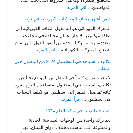
يستطيع إصداره؟ وما هي الشروط التي يجب على
:
المواطنين…
اقرأ المزيد
رابط
4 من أشهر مصانع المحركات الكهربائية في تركيا
التسجيل
المحرك الكهربائي هو آلة تحول الطاقة الكهربائية إلى
على
طاقة ميكانيكية لإنجاز اعمال مختلفة في مجالات
الكرت
متعددة، وتعتبر تركيا واحدة من أشهر الدول التي تقوم
الأخضر
:
بتصنيع المحركات الكهربائية…
اقرأ المزيد
في
4
تركيا
تكاليف السياحة في اسطنبول 2024 من الوصول حتى
من
2024
المغادرة
أشهر
والاستفادة
لا تتعب نفسك كثيراً في التنقل بين المواقع بحثاً عن
مصانع
من
تكاليف السياحة في اسطنبول سنساعدك اليوم بسرد
المحركات
كافة
كافة تفاصيل السفر إلى اسطنبول مع تكلفة السياحة
الكهربائية
مزاياه
:
في اسطنبول…
اقرأ المزيد
في
وكافة
تكاليف
تركيا
المعلومات
السياحة الدينية في تركيا للعام 2024
السياحة
عنه
تعد تركيا واحدة من الوجهات السياحية الجاذبة
في
والمتنوعة التي تناسب مختلف أذواق السياح. فهي
اسطنبول