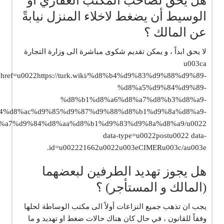
هل يحق لصاحب المكتب العقاري أو
الوسيط أن يضغط لاخلاء المنزل نيابةً
عن المالك ؟
‏لا يحق ابداً ، و يمكن تقديم شكوى مباشرة الى وزارة التجارة
u003ca
href=u0022https://turk.wiki/%d8%b4%d9%83%d9%88%d9%89-
%d8%a5%d9%84%d9%89-
%d8%b1%d8%a6%d8%a7%d8%b3%d8%a9-
4%d8%ac%d9%85%d9%87%d9%88%d8%b1%d9%8a%d8%a9-
%a7%d9%84%d8%aa%d8%b1%d9%83%d9%8a%d8%a9/u0022
data-type=u0022postu0022 data-
id=u002221662u0022u003eCIMERu003c/au003e.
هل يجوز تهديد الطرفين لبعضهما
(المالك و المستأجر) ؟
‏يجب ان تذهب جميع النزاعات أولاً الى مكتب الوساطة لحلها
وفقاً للقانون ، في حال كان هناك حالات ضغط او تهديد و ما