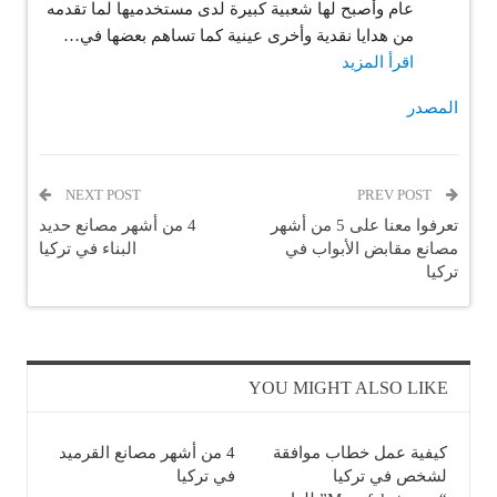
عام وأصبح لها شعبية كبيرة لدى مستخدميها لما تقدمه
بيع
من هدايا نقدية وأخرى عينية كما تساهم بعضها في…
الهواتف
:
اقرأ المزيد
المستعملة
تقييم
المجددة
المصدر
شامل
في
لـ
تركيا
4
2024
من
NEXT POST
PREV POST
أفضل
تعرفوا معنا على 5 من أشهر
4 من أشهر مصانع حديد
تطبيقات
مصانع مقابض الأبواب في
البناء في تركيا
تركيا
ربح
المال
في
تركيا
YOU MIGHT ALSO LIKE
كيفية عمل خطاب موافقة
4 من أشهر مصانع القرميد
لشخص في تركيا
في تركيا