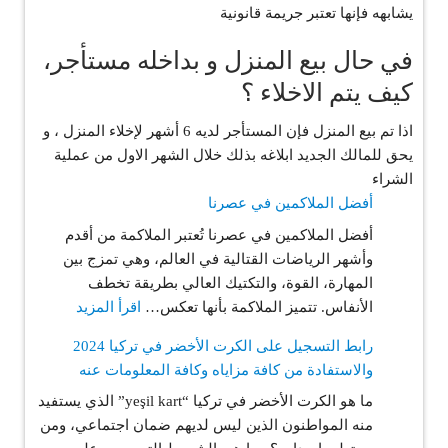
يشابهه فإنها تعتبر جريمة قانونية
في حال بيع المنزل و بداخله مستأجر،
كيف يتم الاخلاء ؟
‏اذا تم بيع المنزل فإن المستأجر لديه 6 أشهر لإخلاء المنزل ، و
يحق للمالك الجديد ابلاغه بذلك خلال الشهر الاول من عملية
الشراء
أفضل الملاكمين في عصرنا
أفضل الملاكمين في عصرنا تُعتبر الملاكمة من أقدم
وأشهر الرياضات القتالية في العالم، وهي تمزج بين
المهارة، القوة، والتكتيك العالي بطريقة تخطف
:
الأنفاس. تتميز الملاكمة بأنها تعكس…
اقرأ المزيد
أفضل
رابط التسجيل على الكرت الأخضر في تركيا 2024
الملاكمين
والاستفادة من كافة مزاياه وكافة المعلومات عنه
في
ما هو الكرت الأخضر في تركيا “yeşil kart” الذي يستفيد
عصرنا
منه المواطنون الذين ليس لديهم ضمان اجتماعي، ومن