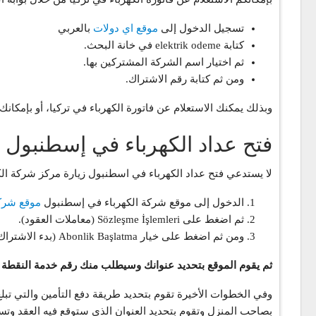
تسجيل الدخول إلى
موقع اي دولات
بالعربي
كتابة elektrik odeme في خانة البحث.
ثم اختيار اسم الشركة المشتركين بها.
ومن ثم كتابة رقم الاشتراك.
وبذلك يمكنك الاستعلام عن فاتورة الكهرباء في تركيا، أو بإمكانك
فتح عداد الكهرباء في إسطنبول ع
لا يستدعي فتح عداد الكهرباء في اسطنبول زيارة مركز شركة الكهر
الدخول إلى موقع شركة الكهرباء في إسطنبول
موقع شركة
ثم اضغط على Sözleşme İşlemleri (معاملات العقود).
ومن ثم اضغط على خيار Abonlik Başlatma (بدء الاشتراك).
ثم يقوم الموقع بتحديد عنوانك وسيطلب منك رقم خدمة النقطة (Hizmet Noktası Numarası) أو رقم الاشتراك (Abone No) أو رقم العداد (Sayaç Seri No
بصاحب المنزل وتقوم بتحديد العنوان الذي ستوقع فيه العقد وتست