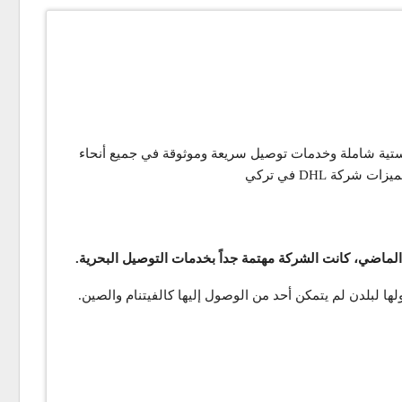
شركات الخدمات اللوجستية وشحن البضائع في العالم، وتمتلك حضوراً قوياً في تركيا. توفر DHL حلولاً لوجستية شاملة وخدمات توصيل سريعة وموثوقة في جميع أنحاء
كة DHL في تركي