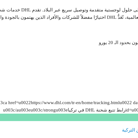
تُعَدُّ شركة DHL في تركيا شر
كفاءة في خدمات الشحن وال
=u0022https://www.dhl.com/tr-en/home/tracking.htmlu0022 data-type=u0022URLu002
u003c/au003