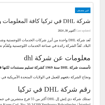
غير مصنف
شركة DHL في تركيا كافة المعلومات والتفاصيل
Last updated
أكتوبر 30, 2024
البلاد. تُعَدُّ الشركة رائدة في صناعة الخدمات اللوجستية وتُقَدِّم
معلومات عن شركة dhl
تأسست شركة DHL سنة 1969 كشركة تسليم مستندات لكنها قامت بتوسيع نشاطها ووصلت للعالم كله وفي أواخر السبعينيات من القرن الماضي، كانت الشركة مهتمة جداً بخدمات التوصيل البحرية.
ونجاح الشركة دفعهم للعمل في الولايات المتحدة الأمريكية في سنة 1983، حيث توسعت حينها شركة دي إتش إل DHL بقوة من خلال وصولها لبلدن لم يتمكن أحد من الوصول إليها كالفيت
رقم شركة DHL في تركيا
تمتلك شركة دي إتش إل DHL أكثر من 55 فرع منتشرين في جميع أنحاء تركيا، بينما يتواجد الفرع الرئيسي في ولاية إسطنبول
ın Koreş Cad. No: 20 34209 Yenibosna Bahçelievler / İstanbul