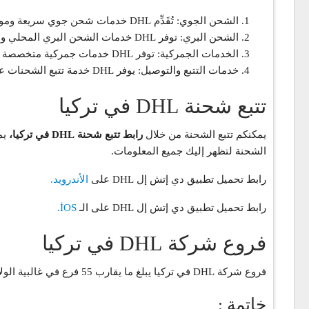
الشحن الجوي: تُقَدِّم DHL خدمات شحن جوي سريعة وموثوقة، مما يتيح للعملاء نقل البضائع والشحنات بسرعة وأمان.
الشحن البري: توفر DHL خدمات الشحن البري المحلي والدولي، وتُقدِّم حلولاً لوجستية شاملة لتلبية احتياجات العملاء من حيث الوقت والتكلفة.
الخدمات الجمركية: توفر DHL خدمات جمركية متخصصة تتضمن تخليص البضائع والتعامل مع الإجراءات الجمركية، مما يسهل على العملاء الاستيراد والتصدير بكفاءة.
خدمات التتبع والتوصيل: يوفر DHL خدمة تتبع الشحنات عبر الإنترنت، حيث يمكن للعملاء متابعة البضائع ومعرفة موقعها والحصول على معلومات تفصيلية حول حالة التسليم.
تتبع شحنة DHL في تركيا
يمكنكم تتبع الشحنة من خلال
رابط تتبع شحنة DHL في تركيا،
الشحنة لتظهر إليك جميع المعلومات.
رابط تحميل تطبيق دي إتش إل DHL على
الأندرويد.
رابط تحميل تطبيق دي إتش إل DHL على الـ
İOS.
فروع شركة DHL في تركيا
فروع شركة DHL في تركيا يبلغ ما يقارب 55 فرع في غالبية الولايات التركية ومقر الفرع الرئيسي في اسطنبول بينما لديها 220 فرع في جميع أنحاء العالم.
خاتمة :