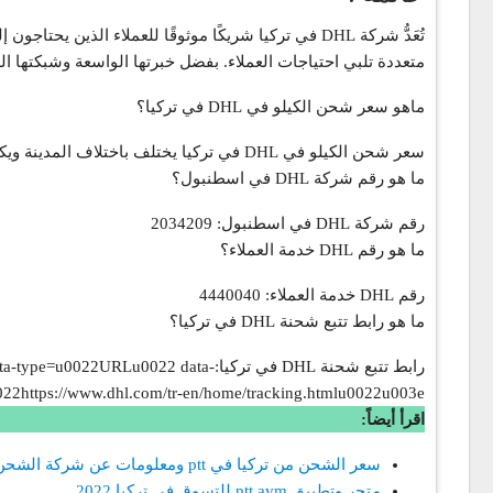
متعددة تلبي احتياجات العملاء. بفضل خبرتها الواسعة وشبكتها العالمية، تُعَدُّ DHL اختيارًا مفضلاً للشركات والأفراد الذين يهتمون بالجودة وال
ماهو سعر شحن الكيلو في DHL في تركيا؟
سعر شحن الكيلو في DHL في تركيا يختلف باختلاف المدينة ويكون بحدود الـ 20 يورو
ما هو رقم شركة DHL في اسطنبول؟
رقم شركة DHL في اسطنبول: 2034209
ما هو رقم DHL خدمة العملاء؟
رقم DHL خدمة العملاء: 4440040
ما هو رابط تتبع شحنة DHL في تركيا؟
رابط تتبع شحنة DHL في تركيا:2 data
id=u0022https://www.dhl.com/tr-en/home/tracking.htmlu0022u003eرابط تتبع شحنة DHL في تركياeu003c/strongu003e
اقرأ أيضاً:
سعر الشحن من تركيا في ptt ومعلومات عن شركة الشحن التركية
متجر وتطبيق ptt avm للتسوق في تركيا 2022