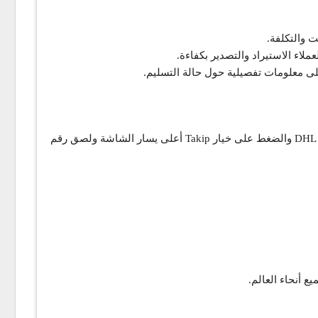
يمكنكم تتبع الشحنات من خلال الدخول للموقع الرسمي لشركة دي إتش إل DHL والضغط على خيار Takip أعلى يسار الشاشة ولصق رقم