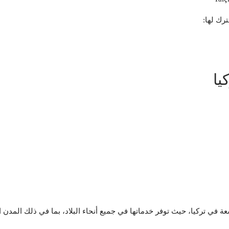
ي تركيا: تتميز شركة DHL بتغطيتها الواسعة في تركيا، حيث توفر خدماتها في جميع أنحاء البلاد،