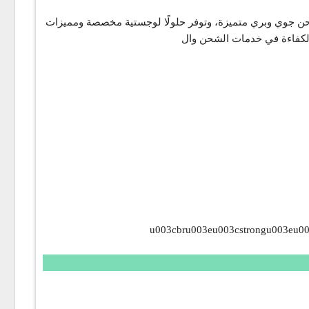
يكًا موثوقًا للعملاء الذين يحتاجون إلى حلول لوجستية متقدمة وتوصيل سريع عبر البلاد. تقدم DHL خدمات شحن جوي وبري متميزة، وتوفر حلولًا لوجستية مخصصة ومميزات
u003cbru003eu003cstrongu003eu003ca href-