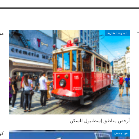
كيفية عمل خطاب موافقة لشخص في تركيا “Muvafakatname”
موقع بوين
المدونة العقارية
أرخص مناطق إسطنبول للسكن
كي
غير مصنف