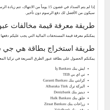
سيكون من الأفضل لك دفع الرسوم دون تأخير.
طريقة معرفة قيمة مخالفات عبور
يمكنكم معرفة قيمة المستحقات المالية التي يجب عليكم دفعها
طريقة استخراج بطاقة هي جي سي HGS لعبور الطرق السريعة ف
يمكنكم الحصول على بطاقة عبور الطرق السريعة في تركيا المعروفة ب HGS من خلال تقديم أوراق السيارة الخاصة بكم إلى إحدى البنوك المتعاقدة مع أنظمة HGS 
ايش بنك İş Bankası
تي اي بي TEB
كرانتي بنك Garanti Bankası
البركة ترك Albaraka Türk
دينيز بنك Denizbank
حلق بنك Halk Bankası
زراعات بنك Ziraat Bankası
وقف بنك Vakıfbank