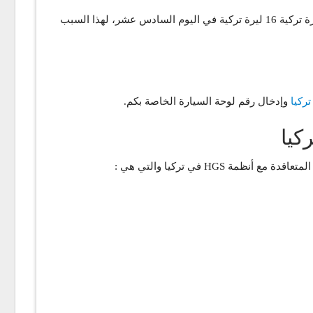
إذا لم يتم السداد في غضون 15 يوماً من الانتهاك، تتم زيادة الرسوم بإضافة ضعف واحد. على سبيل المثال تصبح رسوم المرور البالغة 8 ليرة تركية 16 ليرة تركية في اليوم السادس عشر، لهذا السبب
ركيا
وإدخال رقم لوحة السيارة الخاصة بكم.