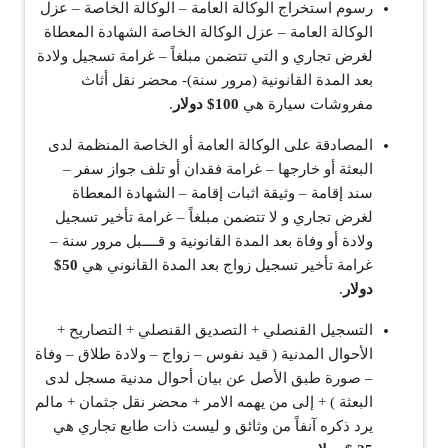
رسوم استخراج الوكالة العامة – الوكالة الخاصة – عزل
الوكالة العامة – عزل الوكالة الخاصة الشهادة المعطاة
لغرض تجاري و التي تتضمن مبلغاً – غرامة تسجيل ولادة
بعد المدة القانونية (مرور سنة)- محضر نقل أثاث
مفروشات سيارة هي
100$ دولار
.
المصادقة على الوكالة العامة أو الخاصة المنظمة لدى
البعثة أو خارجها – غرامة فقدان أو تلف جواز سفر –
سند إقامة – وثيقة اثبات إقامة – الشهادة المعطاة
لغرض تجاري و لا تتضمن مبلغاً – غرامة تأخير تسجيل
ولادة أو وفاة بعد المدة القانونية و قــــبل مرور سنة –
غرامة تأخير تسجيل زواج بعد المدة القانوني هي
50$
دولار
.
التسجيل القنصلي + التصديق القنصلي + التصاريح +
الأحوال المدنية ( قيد نفوس – زواج – ولادة طلاق – وفاة
– صورة طبق الأصل عن بيان أحوال مدنية مسجل لدى
البعثة ) + إلى من يهمه الامر + محضر نقل جثمان + مالم
يرد ذكره آنفاً من وثائق و ليست ذات طابع تجاري هي