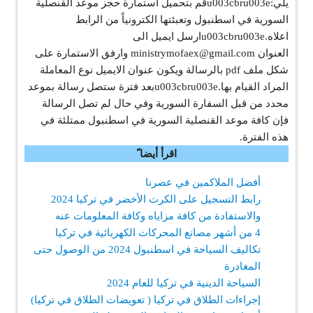
يلي:u003cbru003eقم بتحميل استمارة حجز موعد القنصلية
السورية في اسطنبول وتعبئتها الكترونياً من الرابط
اعلاه.u003cbru003eارسل ايميل الى
العنوان ministrymofaex@gmail.com وارفق الاستمارة على
شكل ملف pdf بالرسالة ويكون عنوان الايميل نوع المعاملة
المراد القيام بها.u003cbru003eبعد فترة ستصل رسالة بموعد
محدد من قبل السفارة السورية وفي حال لم تصل الرسالة
فإن كافة موعد القنصلية السورية في اسطنبول ممتلئة في
هذه الفترة.
اقرأ أيضا ً
أفضل الملاكمين في عصرنا
رابط التسجيل على الكرت الأخضر في تركيا 2024
والاستفادة من كافة مزاياه وكافة المعلومات عنه
4 من أشهر مصانع المحركات الكهربائية في تركيا
تكاليف السياحة في اسطنبول 2024 من الوصول حتى
المغادرة
السياحة الدينية في تركيا للعام 2024
إجراءات الطلاق في تركيا ( تعويضات الطلاق في تركيا)