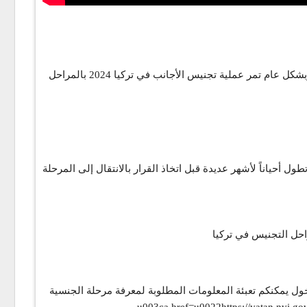
يمكن متابعة مراحل التجنيس في تركيا للاطلاع على اي مرحلة وصل لها ملف الجنسية التركية الخاص بكم عن طريق رابط الهجرة التركية وبشكل عام تمر عملية تجنيس الأجانب في تركيا 2024 بالمراحل
 أحياناً لأشهر عديدة قبل اتخاذ القرار بالانتقال إلى المرحلة
راحل التجنيس في تركيا
ط معرفة مراحل التجنيس في تركيا من خلال الموقع الرسمي لمتابعة ملف الجنسية u003cbru003eوبعد الدخول يمكنكم تعبئة المعلومات المطلوبة لمعرفة مرحلة الجنسية