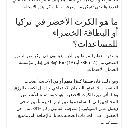
الخضراء؟ وكيف يمكنني التقديم؟ إليك أخبارنا التفصيلية التي
أعددناها حتى تتمكن من معرفة إجابات كل هذه الأسئلة.
ما هو الكرت الأخضر في تركيا
أو البطاقة الخضراء
للمساعدات؟
يستفيد معظم المواطنين الذين يعيشون في تركيا من التأمين
الصحي من SSK (4A) أو Bağ-Kur (4B) في إطار مؤسسة
الضمان الاجتماعي.
ومع ذلك، فإن قسمًا كبيرًا منهم أو من الأجانب أصحاب
الجنسيات لا يتمتع بالضمان الاجتماعي والدخل لكسب الرزق،
وهنا يأتي دور،
الكرت الأخضر
، وهو وثيقة تُمنح للأشخاص
المحتاجين إلى المساعدة والذين ليس لديهم تأمين صحي،
(يعمل عمل السيكورتا) بموجب القانون رقم 3816، من أجل
الحصول على الخدمات الصحية مجاناً، بالإضافة إلى ممبلغ
مساعدات