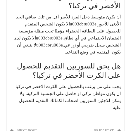
الأخضر في تركيا؟
أن يكون متوسط ​​دخل الفرد للأسر أقل من ثلث صافي الحد
الأدنى للأجور.u003cbru003eألا يكون الشخص المتقدم
للحصول على البطاقة الخضراء مؤمنًا تحت مظلة مؤسسة
الضمان الاجتماعي في أي نطاق.u003cbru003eألا يكون لدى
الشخص سجل ضريبي أو زراعي.u003cbru003eلا ينبغي أن
يكون المتقدم في وضع التقاعد.
هل يحق للسوريين التقديم للحصول
على الكرت الأخضر في تركيا؟
يجب على من يرغب بالحصول على الكرت الاخضر في تركيا
ان يكون مواطن تركي او حاصل على الجنسية التركية، ولا
يمكن للاجئين السوريين اصحاب الكمالك التقديم للحصول
عليه
NEXT POST
PREV POST