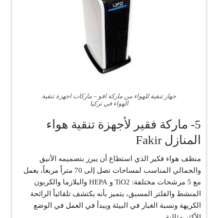
جهاز تنقية للهواء من ماركة افو – ماركات اجهزة تنقية
الهواء في تركيا
5- ماركة فقير لأجهزة تنقية هواء
المنازل Fakir
منظف ​​هواء فكير الذي استطاع أن يبرز بتصميمه الأنيق
والجمالي المناسب لمساحات تصل إلى 70 متراً مربعاً، يعمل
مع 5 مرشحات مختلفة: TiO2 و HEPA والبلازما والكربون
المنشط والفلتر المسبق، يتميز بأنه يكتشف تلقائياً الرائحة
الكريهة ونسبة الغبار في البيئة ويبدأ في العمل في الوضع
الأكثر مثالية.