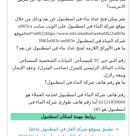
الانترنيت؟
نعم يمكن فتح عداد ماء في اسطنبول عن بعد وذلك من خلال
موقع شركة الماء في اسطنبول على الويب سايت u003ca
href=u0022https://www.iski.istanbul/webu0022u003eموقع
شركة المياه في إسطنبول İSKİu003c/au003e
ما هي الأوراق اللازمة لفتح عداد ماء في اسطنبول عن بعد؟
رقم التي جي TC للمستأجر، البيانات الشخصية للمستأجر،
بيانات المالك الرئيسي للمنزل (صاحب المنزل)، وعقد الإيجار،
وثيقة زلازل.
ما هو رقم هاتف شركة الماء في اسطنبول؟
رقم هاتف شركة الماء في اسطنبول لخدمة العملاء هو
02121850000 أما رقم هاتف طوارئ شركة الماء في
اسطنبول هو 185
روابط مهمة لسكان اسطنبول
تطبيق وموقع شركة الغاز في اسطنبول İgdaş