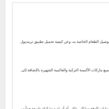
حول تريند يول وخدمة توصيل الطعام الخاصة به، وعن كيفية تحميل تطبيق ترينديول
، حيث يضم جميع ماركات الألبسة التركية والعالمية الشهيرة بالإضافة إلى
يات الدفع وما إلى ذلك.. أم أن لديه تشكيلة واسعة جداً من