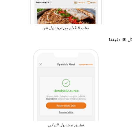
طلب الطعام من ترينديول غو
قة!
تطبيق ترينديول التركي