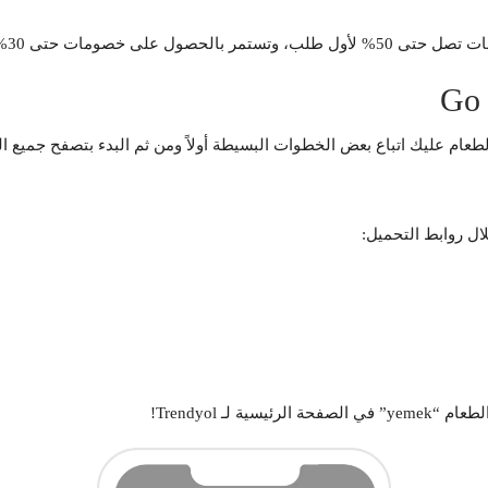
مات حتى 30% عند كل طلب.
ام عليك اتباع بعض الخطوات البسيطة أولاً ومن ثم البدء بتصفح جميع ال
ل روابط التحميل:
 لـ Trendyol!