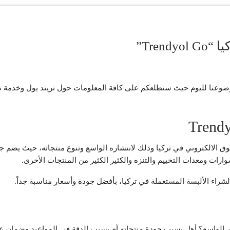
Tren”
نديول لتوصيل الطعام في تركيا أو Trendyol Go هو موضوعنا لليوم حيث سنطلعكم على كافة المعلومات 
Trendyo من أضخم تطبيقات التسوق الالكتروني في تركيا وذلك لانتشاره الواسع وتنوع منتجاته
رات ومعدات التخييم والتنزه والكثير الكثير من المنتجات الأخرى.
شراء الألبسة المستعملة في تركيا، بأفضل جودة وأسعار مناسبة جداً.
ر الواسع؟ أهل بسبب جودة منتجاته أم بسبب الدقة في المواعيد وضمان عمل