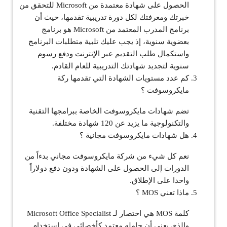
الحصول على شهادة معتمدة من Microsoft للتحقق من
خبرتك ومعرفتك لكل دورة تدريبية تقدمها، حيث أن
برنامج المدرب المعتمد من Microsoft هو برنامج
بعضوية سنوية، إذ يجب عليك تلبية متطلبات البرنامج
واستكمال طلب التقديم عبر الإنترنت ودفع رسوم
سنوية لتجديد شهادتك التدريبية للعام القادم.
كم عدد مستويات الشهادة التي تقدمها ركة
مايكروسوفت ؟
تضم شهادات مايكروسوفت الخاصة ببرامجها التقنية
والتكنولوجية ما يزيد عن 120 شهادة مختلفة.
هل شهادات مايكروسوفت مجانية ؟
نعم كل شيء من شركة مايكروسوفت مجاني بدءاً من
الدورات إلى الحصول على الشهادة ودون دفع دولاراً
واحدا على الإطلاق.
ماذا تعني MOS ؟
كلمة MOS هي اختصار لـ Microsoft Office Specialist
والذي يعني أن حامله معتمد كأخصائي في استخدام