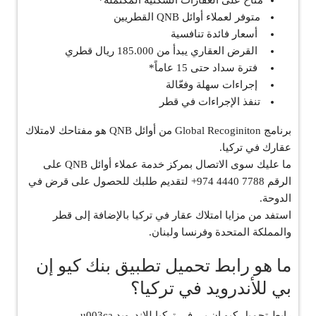
متاح على العقارات السكنية المكتملة*
متوفر لعملاء أوائل QNB القطريين
أسعار فائدة تنافسية
القرض العقاري يبدأ من 185.000 ريال قطري
فترة سداد حتى 15 عاماً*
إجراءات سهلة وفعّالة
تنفذ الإجراءات في قطر
برنامج Global Recoginiton من أوائل QNB هو مفتاحك لامتلاك
عقارك في تركيا.
ما عليك سوى الاتصال بمركز خدمة عملاء أوائل QNB على
الرقم 7788 4440 974+ لتقديم طلبك للحصول على قرض في
الدوحة.
استفد من مزايا امتلاك عقار في تركيا بالإضافة إلى قطر
والمملكة المتحدة وفرنسا ولبنان.
ما هو رابط تحميل تطبيق بنك كيو إن
بي للأندرويد في تركيا؟
رابط تحميل كيو إن بي في تركيا للاندرويد u003ca