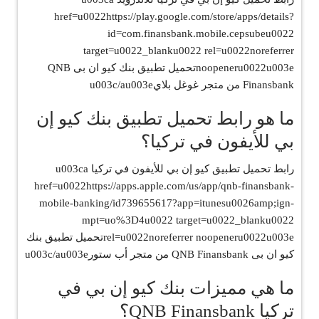
href=u0022https://play.google.com/store/apps/details?
id=com.finansbank.mobile.cepsubeu0022
target=u0022_blanku0022 rel=u0022noreferrer
noopeneru0022u003eتحميل تطبيق بنك كيو ان بى QNB
Finansbank من متجر غوغل بلايu003c/au003e
ما هو رابط تحميل تطبيق بنك كيو إن
بي للأيفون في تركيا؟
رابط تحميل تطبيق كيو إن بي للأيفون في تركيا u003ca
href=u0022https://apps.apple.com/us/app/qnb-finansbank-
mobile-banking/id739655617?app=itunesu0026amp;ign-
mpt=uo%3D4u0022 target=u0022_blanku0022
rel=u0022noreferrer noopeneru0022u003eتحميل تطبيق بنك
كيو ان بى QNB Finansbank من متجر أب ستورu003c/au003e
ما هي مميزات بنك كيو إن بي في
تركيا QNB Finansbank؟