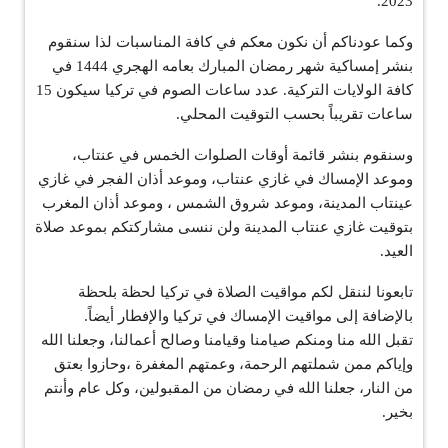
2023.
وكما عودناكم أن نكون معكم في كافة المناسبات لذا سنقوم
بنشر إمساكية شهر رمضان المبارك بعامه الهجري 1444 في
كافة الولايات التركية. عدد ساعات الصوم في تركيا سيكون 15
ساعات تقريباً بحسب التوقيت المحلي.
وسنقوم بنشر قائمة أوقات الصلوات الخمس في عنتاب،
وموعد الإمساك في غازي عنتاب، وموعد أذان الفجر في غازي
عينتاب المدينة، وموعد شروق الشمس ، وموعد أذان المغرب
بتوقيت غازي عنتاب المدينة ولن ننسى مشاركتكم بموعد صلاة
العيد.
تابعونا لننقل لكم مواقيت الصلاة في تركيا لحظة بلحظة
بالإضافة إلى مواقيت الإمساك في تركيا والإفطار أيضاً.
تقبل الله منا ومنكم صيامنا وقيامنا وصالح أعمالنا، وجعلنا الله
وإياكم ممن شملتهم الرحمة، وعمتهم المغفرة ،وحازوا بعتق
من النار، جعلنا الله في رمضان من المقبولين، وكل عام وأنتم
بخير.