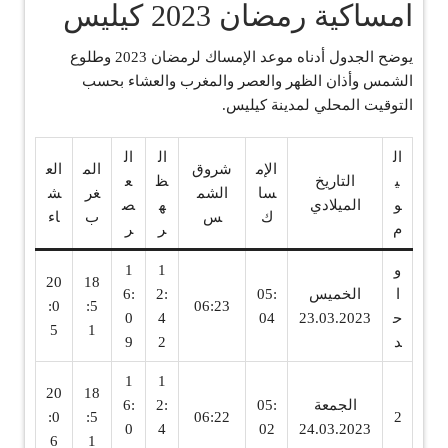
امساكية رمضان 2023 كيليس
يوضح الجدول أدناه موعد الإمساك لرمضان 2023 وطلوع
الشمس وأذان الظهر والعصر والمغرب والعشاء بحسب
التوقيت المحلي لمدينة كيليس.
ال
ال
ال
الإم
شروق
الم
الع
ي
التاريخ
ظ
ع
سا
الشم
غر
ش
و
الميلادي
ه
ص
ك
س
ب
اء
م
ر
ر
و
1
1
20
18
ا
الخميس
05:
2:
6:
:0
:5
06:23
ح
23.03.2023
04
4
0
5
1
د
2
9
1
1
20
18
الجمعة
05:
2:
6:
:0
:5
06:22
2
0
4
02
24.03.2023
6
1