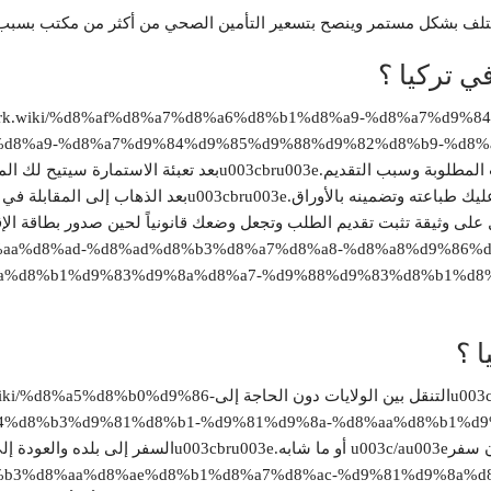
ي تركيا ؟
turk.wiki/%d8%af%d8%a7%d8%a6%d8%b1%d8%a9-%d8%a7%d9%84%d9%87%d8%ac
d8%a9-%d8%a7%d9%84%d9%85%d9%88%d9%82%d8%b9-%d8%a
موقع إدارة الهجرةu003c/au003e الرسمي بالمعلومات والبيانات المطلوبة وسبب 
بها.u003cbru003eسيقوم الموقع بحفظ طلبك كملف الكتروني عل
%d8%aa%d8%ad-%d8%ad%d8%b3%d8%a7%d8%a8-%d8%a8%d9%86%d9%83-%d
d8%b1%d9%83%d9%8a%d8%a7-%d9%88%d9%83%d8%b1%d8%aa-ptt/u
ا ؟
البقاء في تركيا بشكل قانوني حتى انتهاء فترة الدراسة.u003cbru003eالتنقل بين
4%d8%b3%d9%81%d8%b1-%d9%81%d9%8a-%d8%aa%d8%b1%d9
%a7%d8%b3%d8%aa%d8%ae%d8%b1%d8%a7%d8%ac-%d9%81%d9%8