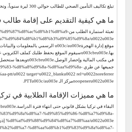
تبلغ تكاليف التأمين الصحي للطالب حوالي 300 ليرة سنوياً، وتختلف بشكل مستمر وينصح بتسعير التأمين الصحي من أكثر من مكتب بسبب تفاوت الأسعار.
ما هي كيفية التقديم على إقامة طالب ف
تعبئة استمارة الطلب من%d8%b1%d8%a9
7%d9%84%d8%b1%d8%b3%d9%85%d9%8a/u0022u003e
جميعها عن طري 8%a8%d9%8a-%d8%aa%d9%8a
0022 target=u0022_blanku0022 rel=u0022noreferrer
noopeneru0022u003eمركز الـ PTTu003c/au003e.
ما هي مميزات الإقامة الطلابية في تركي
%83%d9%8a%d8%a7-%d9%85%d9%86-%d8%a7%d9%8a-
a%d8%b2%d8%a7-%d8%aa%d8%b1%d9%83%d9%8a%d8%a7-