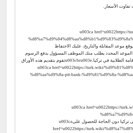
u003ca href=u0022https://-
%d8%a7%d9%84%d8%aa%d8%b1%d9%83%d9%8a%
التقديم.u003cbru003eبعد تعبئة الاستمارة سيتيح لك الموقع موعد المقابلة والتاريخ، عليك الاحتفاظ
يك طباعته وتضمينه بالأوراق.u003cbru003eبعد الذهاب إلى المقابلة في الموعد المحدد يطلب منك الموظف المسؤول بدفع الرسوم
في مكتب المالية وإحضار الوصل.u003cbru003eوبعدها ستحصل على وثيقة تثبت تقديم الطلب وتجعل وضعك قانونياً لحين صدور بطاقة الإقامة الطلابية في تركيا.u003cbru003eتقوم بتقديم هذه الأوراق
u003ca href=u0022https://turk.wiki/%d9%81-
%d8%aa%d9%8a-ptt-bank-%d9%81%d9%8a-%d8%aa%
 الولايات دون الحاجة إلىu003ca href=u0022https://turk.wiki/%d8%a5%d8%b0%d9%86-
%d8%a7%d9%8
%d8%af%d9%88%d9%84%d8%a7%d8%aa/u0022u003e إذن سفرu003c/au003e أو ما شابه.u003cbru003eالسفر إلى بلده والعودة إلى تركيا دون الحاجة للحصول علىu003ca
href=u0022https://turk.wiki/%d8