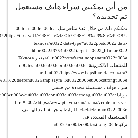
من أين يمكنني شراء هاتف مستعمل
تم تجديده؟
يمكنكم ذلك من خلال عدة متاجر مثل :u003cbru003eu003ca
0022https://turk.wiki/%d8%aa%d8%b7%d8%a8%d9%8a%d9%82-
teknosa/u0022 data-type=u0022postu0022 data-
id=u002229754u0022 target=u0022_blanku0022
rel=u0022noreferrer noopeneru0022u003eمتجر Teknosa
للمنتجات الالكترونيةu003c/au003eu003cbru003eu003ca
href=u0022https://www.hepsiburada.com/ara?
شراء هواتف مستعملة مجددة من هبسي
بوراداu003eu003c/au003eu003cbru003eu003cstrongu003eu003ca
href=u0022https://www.pttavm.com/arama/yenilenmis-ve-
ikinci-el-telefonu0022u003eرابط متجر ptt لبيع الهواتف
المستعملة المجددة في
تركياu003c/au003eu003c/strongu003e