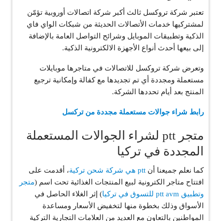
تعتبر شركة تروكسل ثالث أكبر شركة اتصالات أوروبية تؤمّن
لمشتركيها خدمات الأتصالات الحديثة من شبكات الواي فاي
الذكية وتطبيقات الموبايل وشرائح التواصل العامة بالإضافة
إلى بيعها أحدث أنواع الأجهزة الالكترونية الذكية.
وتعرض شركة تروكسل للاتصالات في متاجرها موبايلات
مستعملة ومجددة أي تم تجديدها مع كفالة وإمكانية ترجيع
المنتج بعد أيام تحددها الشركة.
رابط شراء جوالات مستعملة مجددة من تركسل
متجر ptt لشراء الجوالات المستعملة
المجددة في تركيا
كما نعلم جميعنا أن
ptt هي شركة شحن تركية
، أقدمت على
افتتاح متاجر الكترونية لبيع المنتجات الغذائية تحت اسم (
متجر
وتطبيق ptt avm للتسوق في تركيا
) إثر الغلاء الحاصل في
الأسواق وذلك بخطوة منها لتخفيض الأسعار ومساعدة
المواطنين بالتعاون مع العديد من العلامات التجارية التركية