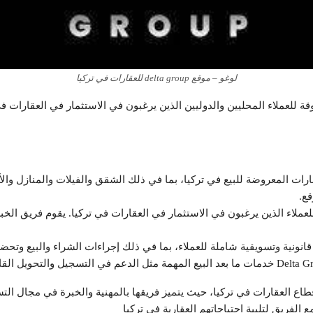
لوغو – موقع delta group للعقارات في تركيا
شاملة وموثوقة للعملاء المحليين والدوليين الذين يرغبون في الاستثمار في الع
De مجموعة متنوعة من العقارات المعروضة للبيع في تركيا، بما في ذلك الشقق والفيلات و
قع.
 Delta Group خدمات استشارية للعملاء الذين يرغبون في الاستثمار في العقارات في تركيا. 
الفريق لتلبية احتياجاتهم العقارية في تركيا