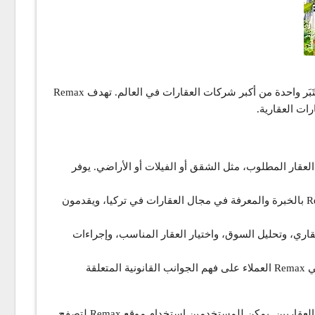
موقع Remax هو موقع لشركة عقارات عالمية تعمل في تركيا وفي العديد من البلدان الأخرى. تأسست شركة Remax في عام 1973 وهي تُعتَبَر واحدة من أكبر شركات العقارات في العالم. تهدف Remax
ات العقارية.
المفضل ونوع العقار المطلوب، مثل الشقق أو الفيلات أو الأراضي. يوفر
خدمات الوساطة: تعمل Remax كوسيط بين البائعين والمشترين، وتوفر خدمات الوساطة لإتمام صفقات العقارات. يتمتع وكلاء Remax بالخبرة والمعرفة في مجال العقارات في تركيا، ويقدمون
استثمار العقاري، وتحليل السوق، واختيار العقار المناسب، وإجراءات
الدعم القانوني: يوفر Remax الدعم القانوني للعملاء فيما يتعلق بالعقود والمستندات القانونية. يساعد الفريق القانوني المتخصص في Remax العملاء على فهم الجوانب القانونية المتعلقة
تعتبر Remax شركة موثوقة ومعروفة في قطاع العقارات في تركيا وتتميز بمجموعة واسعة من العروض العقارية وفريق محترف من الوكلاء العقاريين. يمكن للمستخدمين استخدام موقع Remax لتصفح