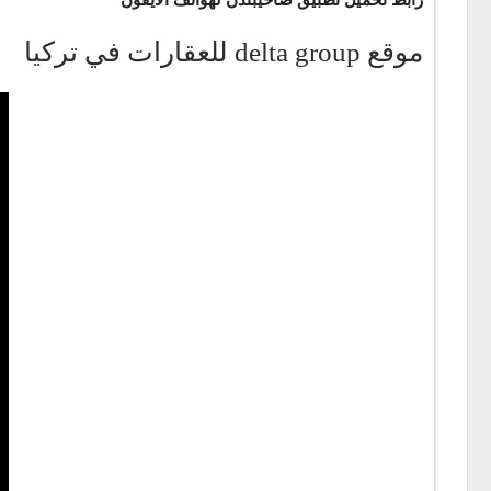
رابط تحميل تطبيق صاحيبندن لهواتف الآيفون
موقع delta group للعقارات في تركيا