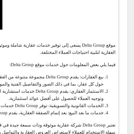
موقع Delta Group يسعى إلى توفير خدمات عقارية 
العقارية لتلبية احتياجات العملاء المختلفة.
فيما يلي بعض المعلومات حول خدمات موقع Delta Group:
بيع العقارات: يقدم lta Group
حول كل عقار، بما في ذلك الصور والتفاصيل الفنية والمو
الاستثمار العقاري: يقدم
وتوجيه العملاء للحصول على أفضل عوائد استثمارية.
الخدمات القانونية والتسويقية: توفر Delta Group خدمات قانونية وتسويقية شاملة للعملاء، بما في ذلك إجراءات الشراء والبيع وتحضير العقود القانونية والتسويق وإعلان العقارات.
خدمات ما بعد البيع: بعد إتمام الصفقة العقارية، يقدم Delta Group خدمات ما بعد البيع المهمة مثل الدعم في التسجيل والتحويل القانوني وترتيبات البناء وإدارة العقار وخدمات التأجير.
سهلة الاستخدام للعملاء لاستعراض العروض العقارية والتواصل مع 